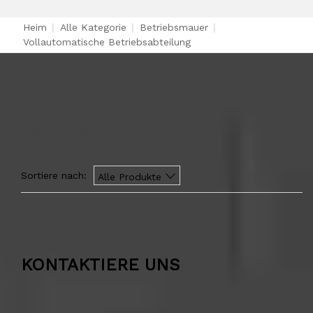
Heim
|
Alle Kategorie
|
Betriebsmauer
|
Vollautomatische Betriebsabteilung
Vollautomatische
(0)
Betriebsabteilung
Sortiere nach:
Alle Produkte
KONTAKTIERE UNS