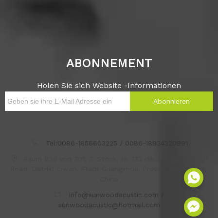
ABONNEMENT
Holen Sie sich Website -Informationen
Abonnieren
Tel:0086-1856603225 / 0086-18934320991
Raum B36 von 301, 3. Stock, Nr. 123 der Dongjiao South
Road, Distrikt Liwan, Stadt Guangzhou, Provinz Guangdong,
China
info@sunwoodacustic.com /
sunwoodacustic@hotmail.com