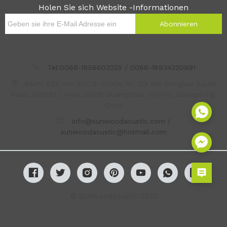
Holen Sie sich Website -Informationen
Abonnieren
Tel:0086-1856603225 / 0086-18934320991
Raum B36 von 301, 3. Stock, Nr. 123 der Dongjiao South
Road, Distrikt Liwan, Stadt Guangzhou, Provinz Guangdong,
China
info@sunwoodacustic.com /
sunwoodacustic@hotmail.com
© Sunwoodacustic 2022