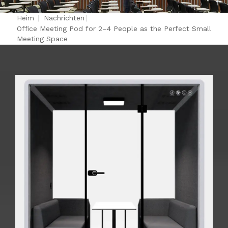
Heim
|
Nachrichten
|
Office Meeting Pod for 2–4 People as the Perfect Small
Meeting Space